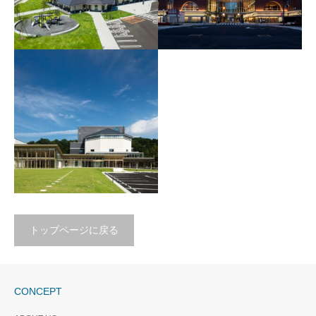
ラポルテ五泉 Laporte
久留米シティプラザ
Gosen
Kurume City Plaza
2021年, 新潟県五泉市
2016年, 福岡県久留米市
トップページに戻る
グランツたけた Glanz
CONCEPT
TAKETA